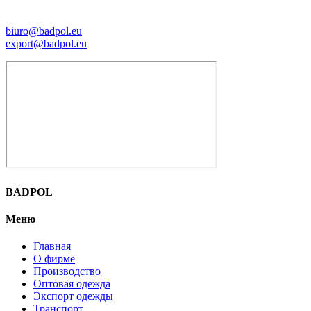
biuro@badpol.eu
export@badpol.eu
BADPOL
Меню
Главная
О фирме
Производство
Оптовая одежда
Экспорт одежды
Транспорт