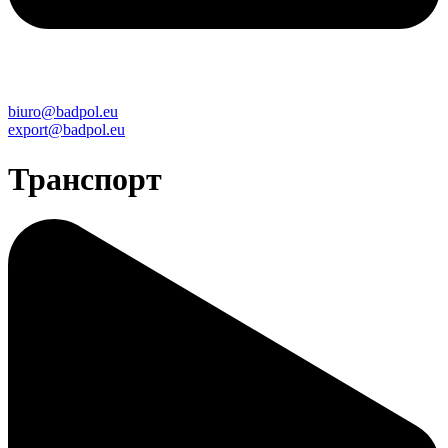
biuro@badpol.eu
export@badpol.eu
Транспорт